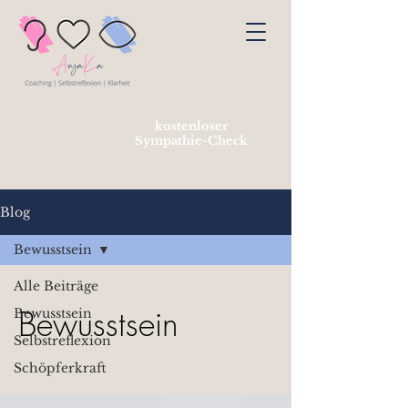
kostenloser
Sympathie-Check
Blog
Bewusstsein
Alle Beiträge
Bewusstsein
Bewusstsein
Selbstreflexion
Schöpferkraft