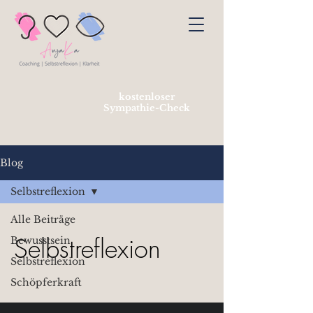
kostenloser
Sympathie-Check
Blog
Selbstreflexion
Alle Beiträge
Selbstreflexion
Bewusstsein
Selbstreflexion
Schöpferkraft