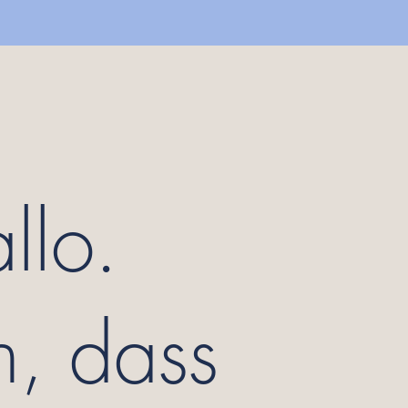
llo.
, dass