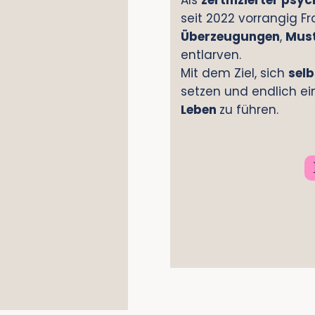
Als
zertifizierter ps
seit 2022 vorrangig F
Überzeugungen
,
Mus
entlarven.
Mit dem Ziel, sich
sel
setzen und endlich e
Leben
zu führen.