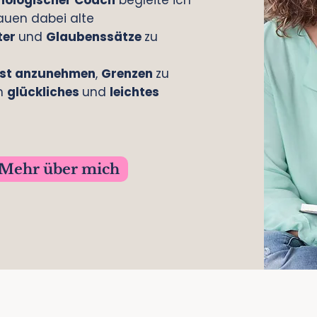
ychologischer Coach
begleite ich
rauen dabei alte
ter
und
Glaubenssätze
zu
bst anzunehmen
,
Grenzen
zu
in
glückliches
und
leichtes
Mehr über mich