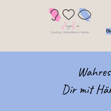
Üb
Wahres 
Dir mit Hä